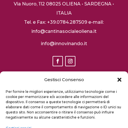
Via Nuoro, 112
08025 OLIENA • SARDEGNA •
ITALIA
Tel. e Fax: +39.0784.287509
e-mail:
info@cantinasocialeoliena.it
info@innovinando.it
Gestisci Consenso
S
ito finanziato dal PSR Sardegna 2014 2020 misura 16.1 I
Per fornire le migliori esperienze, utilizziamo tecnologie come i
fase
cookie per memorizzare e/o accedere alle informazioni del
dispositivo. Il consenso a queste tecnologie ci permetterà di
elaborare dati come il comportamento di navigazione o ID unici su
questo sito. Non acconsentire o ritirare il consenso può influire
negativamente su alcune caratteristiche e funzioni.