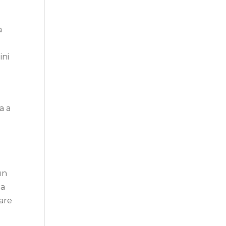
a
ini
a a
un
la
dare