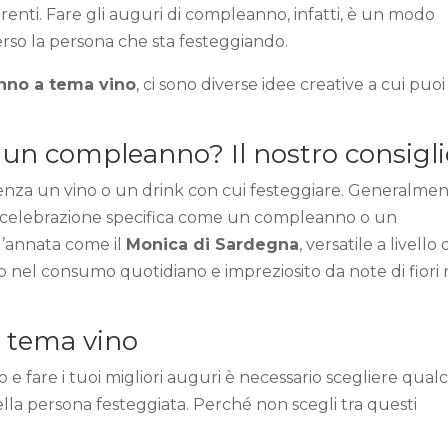
arenti. Fare gli auguri di compleanno, infatti, è un modo
erso la persona che sta festeggiando.
nno a tema vino
, ci sono diverse idee creative a cui puoi
r un compleanno? Il nostro consigl
nza un vino o un drink con cui festeggiare. Generalmen
na celebrazione specifica come un compleanno o un
d’annata come il
Monica di Sardegna
, versatile a livello 
el consumo quotidiano e impreziosito da note di fiori r
 tema vino
o e fare i tuoi migliori auguri è necessario scegliere qual
 della persona festeggiata. Perché non scegli tra questi