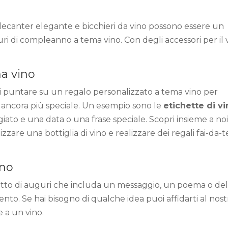
i decanter elegante e bicchieri da vino possono essere un
uri di compleanno a tema vino. Con degli accessori per il 
a vino
ti puntare su un regalo personalizzato a tema vino per
 ancora più speciale. Un esempio sono le
etichette di v
iato e una data o una frase speciale. Scopri insieme a no
izzare una bottiglia di vino
e
realizzare dei regali fai-da-t
ino
etto di auguri che includa un messaggio, un poema o del
ento. Se hai bisogno di qualche idea puoi affidarti al nos
e a un vino
.