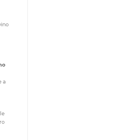
vino
ino
i
e a
le
tro