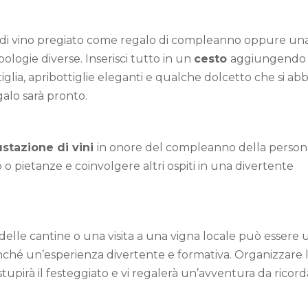
ia di vino pregiato come regalo di compleanno oppure un
ipologie diverse. Inserisci tutto in un
cesto
aggiungendo
iglia, apribottiglie eleganti e qualche dolcetto che si abb
egalo sarà pronto.
stazione di vini
in onore del compleanno della person
no o pietanze e coinvolgere altri ospiti in una divertente
elle cantine o una visita a una vigna locale può essere 
onché un’esperienza divertente e formativa. Organizzare 
 stupirà il festeggiato e vi regalerà un’avventura da ricor