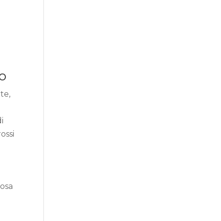
io
te,
di
ossi
cosa