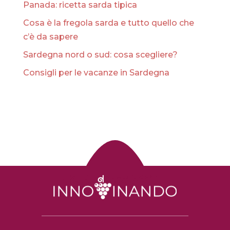
Panada: ricetta sarda tipica
Cosa è la fregola sarda e tutto quello che
c’è da sapere
Sardegna nord o sud: cosa scegliere?
Consigli per le vacanze in Sardegna