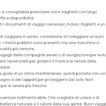
e, è consigliabile prenotare voli e traghetti con largo
iffe e disponibilità.
ti i documenti di viaggio necessari, inclusi i biglietti e un
 di viaggiare in aereo, considerate di noleggiare un’auto
ertà. I mezzi pubblici sono presenti, ma una macchina vi
ocalità più remote.
i bagagli delle compagnie aeree o di navigazione per evit
are l’essenziale per godervi il mare e la natura della
olare!
a gode di un clima mediterraneo, quindi portate con voi
gno e dei cappelli per proteggervi dal sole. Non
er le serate più fresche.
avventura indimenticabile. Che scegliate di volare o di
a bellezza naturale e il calore della sua gente. Buon viagg