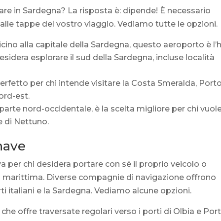
vare in Sardegna? La risposta è: dipende! È necessario
e alle tappe del vostro viaggio. Vediamo tutte le opzioni.
vicino alla capitale della Sardegna, questo aeroporto è l’
 desidera esplorare il sud della Sardegna, incluse località
Perfetto per chi intende visitare la Costa Smeralda, Port
ord-est.
a parte nord-occidentale, è la scelta migliore per chi vuol
e di Nettuno.
 nave
a per chi desidera portare con sé il proprio veicolo o
 marittima. Diverse compagnie di navigazione offrono
rti italiani e la Sardegna. Vediamo alcune opzioni.
 che offre traversate regolari verso i porti di Olbia e Por