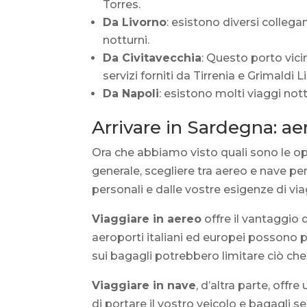
Torres.
Da Livorno
: esistono diversi collega
notturni.
Da Civitavecchia
: Questo porto vici
servizi forniti da Tirrenia e Grimaldi L
Da Napoli
: esistono molti viaggi nottu
Arrivare in Sardegna: a
Ora che abbiamo visto quali sono le opz
generale, scegliere tra aereo e nave pe
personali e dalle vostre esigenze di via
Viaggiare in aereo
offre il vantaggio d
aeroporti italiani ed europei possono p
sui bagagli potrebbero limitare ciò che
Viaggiare in nave
, d’altra parte, off
di portare il vostro veicolo e bagagli se