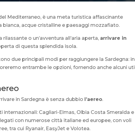
del Mediterraneo, è una meta turistica affascinante
a bianca, acque cristalline e paesaggi mozzafiato.
 rilassante o un’avventura all’aria aperta,
arrivare in
operta di questa splendida isola.
ono due principali modi per raggiungere la Sardegna: in
ploreremo entrambe le opzioni, fornendo anche alcuni util
aereo
rrivare in Sardegna è senza dubbio
l’aereo
.
rti internazionali: Cagliari-Elmas, Olbia Costa Smeralda e
legati con numerose città italiane ed europee, con voli
ee, tra cui Ryanair, EasyJet e Volotea.