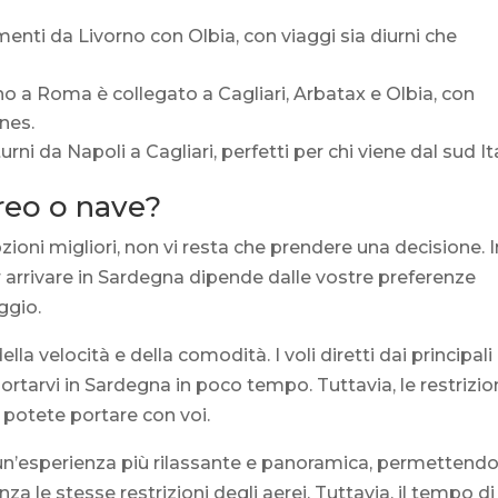
menti da Livorno con Olbia, con viaggi sia diurni che
no a Roma è collegato a Cagliari, Arbatax e Olbia, con
ines.
rni da Napoli a Cagliari, perfetti per chi viene dal sud Ita
ereo o nave?
ioni migliori, non vi resta che prendere una decisione. I
r arrivare in Sardegna dipende dalle vostre preferenze
ggio.
ella velocità e della comodità. I voli diretti dai principali
ortarvi in Sardegna in poco tempo. Tuttavia, le restrizio
 potete portare con voi.
re un’esperienza più rilassante e panoramica, permettendo
nza le stesse restrizioni degli aerei. Tuttavia, il tempo di