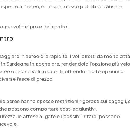
 rispetto all’aereo, e il mare mosso potrebbe causare
o per voi dei pro e dei contro!
ontro
iaggiare in aereo è la rapidità. I voli diretti da molte citt
 in Sardegna in poche ore, rendendolo l’opzione più velo
ee operano voli frequenti, offrendo molte opzioni di
 diverse fasce di prezzo.
e aeree hanno spesso restrizioni rigorose sui bagagli, 
, che possono comportare costi aggiuntivi.
sicurezza, le attese ai gate e i possibili ritardi possono
acevole.