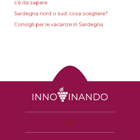
c’è da sapere
Sardegna nord o sud: cosa scegliere?
Consigli per le vacanze in Sardegna