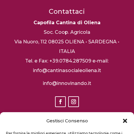
Contattaci
Capofila Cantina di Oliena
Soc. Coop. Agricola
Via Nuoro, 112
08025 OLIENA • SARDEGNA •
ITALIA
Tel. e Fax: +39.0784.287509
e-mail:
info@cantinasocialeoliena.it
info@innovinando.it
Gestisci Consenso
S
ito finanziato dal PSR Sardegna 2014 2020 misura 16.1 I
Per fornire le migliori esperienze, utilizziamo tecnologie come i