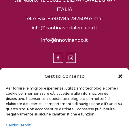
Via Nuoro, 112
08025 OLIENA • SARDEGNA •
ITALIA
Tel. e Fax: +39.0784.287509
e-mail:
info@cantinasocialeoliena.it
info@innovinando.it
Gestisci Consenso
S
ito finanziato dal PSR Sardegna 2014 2020 misura 16.1 I
Per fornire le migliori esperienze, utilizziamo tecnologie come i
fase
cookie per memorizzare e/o accedere alle informazioni del
dispositivo. Il consenso a queste tecnologie ci permetterà di
elaborare dati come il comportamento di navigazione o ID unici su
questo sito. Non acconsentire o ritirare il consenso può influire
negativamente su alcune caratteristiche e funzioni.
Gestisci servizi
2020 INNOVINANDO – TUTTI I DIRITTI