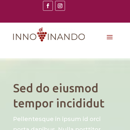
Sed do eiusmod
tempor incididut
Pellentesque in ipsum id orci
porta dapibus. Nulla porttitor