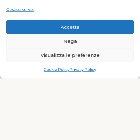
LEGGI TUTTO
Gestisci servizi
Accetta
Nega
Visualizza le preferenze
Cookie Policy
Privacy Policy
Qual è il migliore periodo per visitare la
Sardegna?
La Sardegna, con le sue spiagge
incontaminate, la cultura ricca e le
tradizioni, è una meta da sogno per