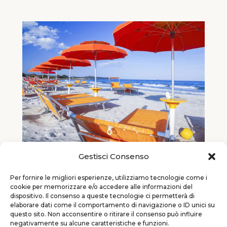
Gestisci Consenso
Consigli per le vacanze in Sardegna
Lasciatevi rapire dalla Sardegna,
Per fornire le migliori esperienze, utilizziamo tecnologie come i
cookie per memorizzare e/o accedere alle informazioni del
un'isola magica nel cuore del
dispositivo. Il consenso a queste tecnologie ci permetterà di
Mediterraneo. Un territorio incastonato
elaborare dati come il comportamento di navigazione o ID unici su
come un prezioso gioiello, dove
questo sito. Non acconsentire o ritirare il consenso può influire
negativamente su alcune caratteristiche e funzioni.
natura...