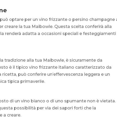
gne
i può optare per un vino frizzante o persino champagne 
r creare la tua Maibowle. Questa scelta conferirà alla
a renderà adatta a occasioni speciali e festeggiamenti
alla tradizione alla tua Maibowle, è sicuramente da
esto è il tipico vino frizzante italiano caratterizzato da
a ricetta, può conferire un’effervescenza leggera e un
ca tipica primaverile.
 posto di un vino bianco o di uno spumante non è vietata.
esta possibilità per via dei sapori forti che la
 a creare.