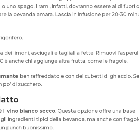
o o uno spago. I rami, infatti, dovranno essere al di fuori 
ntare la bevanda amara. Lascia in infusione per 20-30 min
igorifero.
a dei limoni, asciugali e tagliali a fette. Rimuovi l’asperu
 C’è anche chi aggiunge altra frutta, come le fragole.
umante
ben raffreddato e con dei cubetti di ghiaccio. Se
 po’ di zucchero.
datto
 il
vino bianco secco
. Questa opzione offre una base
gli ingredienti tipici della bevanda, ma anche con fragol
e un punch buonissimo.