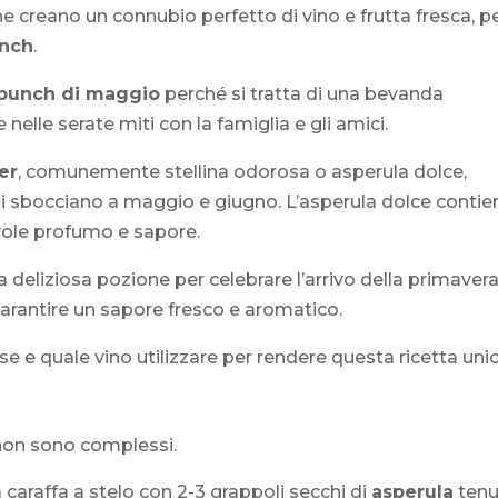
e creano un connubio perfetto di vino e frutta fresca, p
nch
.
punch di maggio
perché si tratta di una bevanda
nelle serate miti con la famiglia e gli amici.
er
, comunemente stellina odorosa o asperula dolce,
nchi sbocciano a maggio e giugno. L’asperula dolce contie
evole profumo e sapore.
 deliziosa pozione per celebrare l’arrivo della primavera
 garantire un sapore fresco e aromatico.
e e quale vino utilizzare per rendere questa ricetta unic
non sono complessi.
a caraffa a stelo con 2-3 grappoli secchi di
asperula
tenu