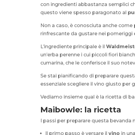
con ingredienti abbastanza semplici ch
questo viene spesso paragonato al
pu
Non a caso, è conosciuta anche come
rinfrescante da gustare nei pomeriggi e 
L’ingrediente principale è il
Waldmeist
un’erba perenne i cui piccoli fiori bia
cumarina, che le conferisce il suo not
Se stai pianificando di preparare questa
essenziale scegliere il vino giusto per
Vediamo insieme qual è la ricetta di bas
Maibowle: la ricetta
I passi per preparare questa bevanda 
Il primo passo è versare il
vino
in un