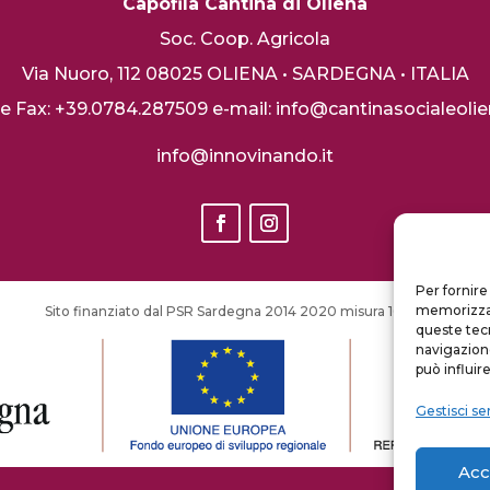
Capofila Cantina di Oliena
Soc. Coop. Agricola
Via Nuoro, 112
08025 OLIENA • SARDEGNA • ITALIA
. e Fax: +39.0784.287509
e-mail: info@cantinasocialeolien
info@innovinando.it
Per fornire
memorizzare
S
ito finanziato dal PSR Sardegna 2014 2020 misura 16.1 I fase
queste tec
navigazione
può influir
Gestisci ser
Acc