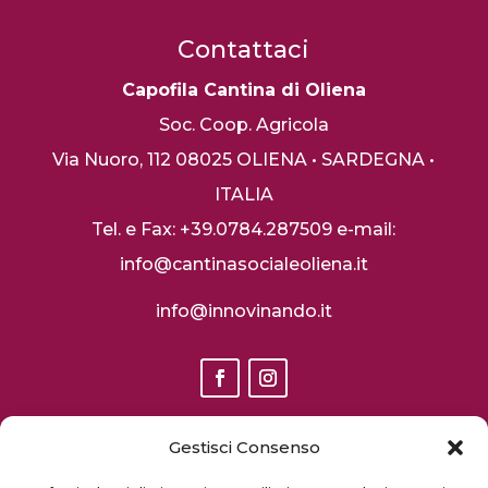
Contattaci
Capofila Cantina di Oliena
Soc. Coop. Agricola
Via Nuoro, 112
08025 OLIENA • SARDEGNA •
ITALIA
Tel. e Fax: +39.0784.287509
e-mail:
info@cantinasocialeoliena.it
info@innovinando.it
Gestisci Consenso
S
ito finanziato dal PSR Sardegna 2014 2020 misura 16.1 I