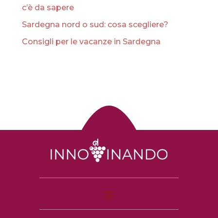
c’è da sapere
Sardegna nord o sud: cosa scegliere?
Consigli per le vacanze in Sardegna