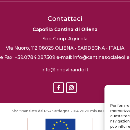
Contattaci
Capofila Cantina di Oliena
Soc. Coop. Agricola
Via Nuoro, 112
08025 OLIENA • SARDEGNA • ITALIA
. e Fax: +39.0784.287509
e-mail: info@cantinasocialeolien
info@innovinando.it
Per fornire
memorizzare
S
ito finanziato dal PSR Sardegna 2014 2020 misura 16.1 I fase
queste tec
navigazione
può influir