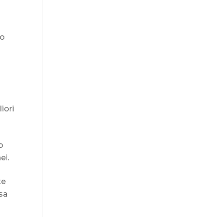
no
liori
o
ei.
te
osa