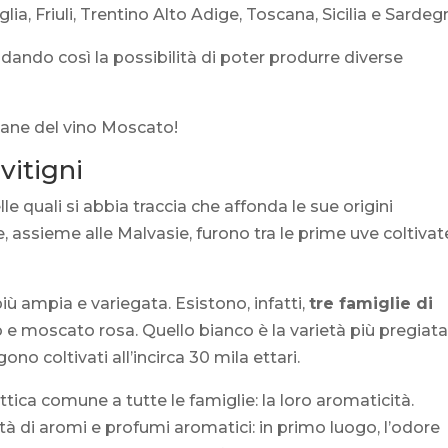
ia, Friuli, Trentino Alto Adige, Toscana, Sicilia e Sardeg
dando così la possibilità di poter produrre diverse
liane del vino Moscato!
vitigni
le quali si abbia traccia che affonda le sue origini
, assieme alle Malvasie, furono tra le prime uve coltivat
 più ampia e variegata. Esistono, infatti,
tre famiglie di
e moscato rosa. Quello bianco è la varietà più pregiat
ono coltivati all’incirca 30 mila ettari.
tica comune a tutte le famiglie: la loro aromaticità.
nità di aromi e profumi aromatici: in primo luogo, l’odore