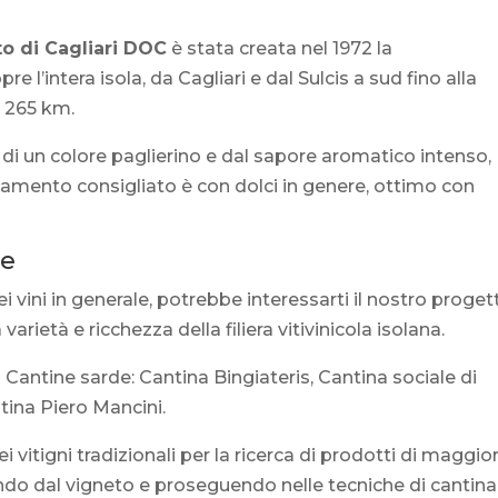
o di Cagliari DOC
è stata creata nel 1972 la
re l’intera isola, da Cagliari e dal Sulcis a sud fino alla
a 265 km.
 di un colore paglierino e dal sapore aromatico intenso,
inamento consigliato è con dolci in genere, ottimo con
ne
 vini in generale, potrebbe interessarti il nostro proget
varietà e ricchezza della filiera vitivinicola isolana.
 Cantine sarde: Cantina Bingiateris, Cantina sociale di
ntina Piero Mancini.
ei vitigni tradizionali per la ricerca di prodotti di maggio
endo dal vigneto e proseguendo nelle tecniche di cantina