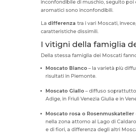
inconfondibile di muschio, seguito poi da
aromatici sono inconfondibili.
La
differenza
tra i vari Moscati, invece
caratteristiche dissimili.
I vitigni della famiglia d
Della stessa famiglia dei Moscati fann
Moscato Bianco
– la varietà più diff
risultati in Piemonte.
Moscato Giallo
– diffuso soprattutto
Adige, in Friuli Venezia Giulia e in V
Moscato rosa o Rosenmuskateller
nella zona attorno al Lago di Caldar
e di fiori, a differenza degli altri Mos