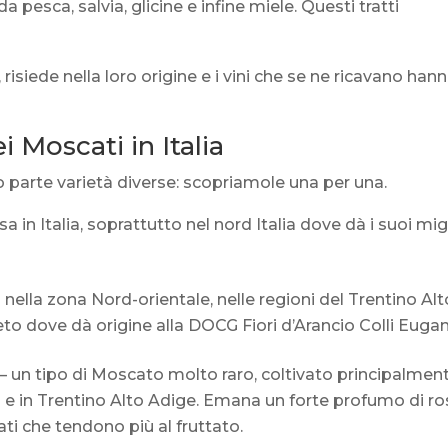
 pesca, salvia, glicine e infine miele. Questi tratti
, risiede nella loro origine e i vini che se ne ricavano han
ei Moscati in Italia
o parte varietà diverse: scopriamole una per una.
usa in Italia, soprattutto nel nord Italia dove dà i suoi mig
 nella zona Nord-orientale, nelle regioni del Trentino Alt
eneto dove dà origine alla DOCG Fiori d’Arancio Colli Eugan
– un tipo di Moscato molto raro, coltivato principalmen
o e in Trentino Alto Adige. Emana un forte profumo di r
cati che tendono più al fruttato.