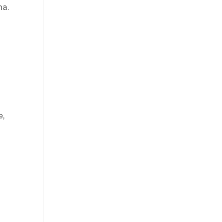
na.
e,
a