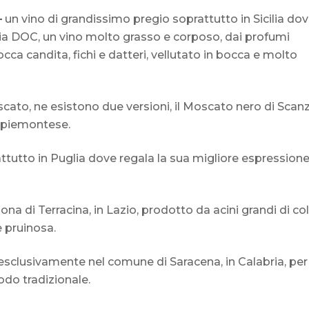
–
un vino di grandissimo pregio soprattutto in Sicilia do
eria DOC, un vino molto grasso e corposo, dai profumi
occa candita, fichi e datteri, vellutato in bocca e molto
scato, ne esistono due versioni, il Moscato nero di Scan
i piemontese.
ttutto in Puglia dove regala la sua migliore espression
zona di Terracina, in Lazio, prodotto da acini grandi di co
e pruinosa.
 esclusivamente nel comune di Saracena, in Calabria, per
do tradizionale.