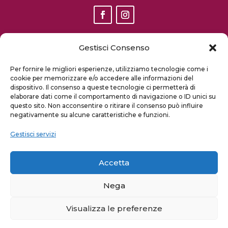
Gestisci Consenso
S
ito finanziato dal PSR Sardegna 2014 2020 misura 16.1 I
Per fornire le migliori esperienze, utilizziamo tecnologie come i
fase
cookie per memorizzare e/o accedere alle informazioni del
dispositivo. Il consenso a queste tecnologie ci permetterà di
elaborare dati come il comportamento di navigazione o ID unici su
questo sito. Non acconsentire o ritirare il consenso può influire
negativamente su alcune caratteristiche e funzioni.
Gestisci servizi
2020 INNOVINANDO – TUTTI I DIRITTI
REGISTRATI
Accetta
Nega
Visualizza le preferenze
Privacy Policy & Cookies